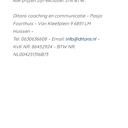
Alle prijzen zijn exclusief 21% BTW.
Ditans coaching en communicatie – Pasja
Foorthuis – Van Kleefplein 9 6851 LM
Huissen –
Tel. 0630636608 – Email:
info@ditans.nl
–
KvK NR: 86452924 – BTW NR:
NL004251316B73